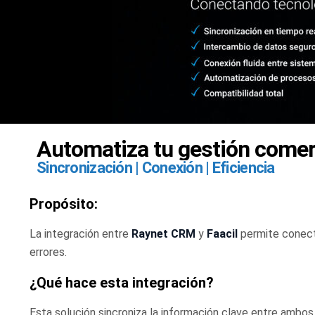
Automatiza tu gestión comerci
Sincronización | Conexión | Eficiencia
Propósito:
La integración entre
Raynet CRM
y
Faacil
permite conecta
errores.
¿Qué hace esta integración?
Esta solución sincroniza la información clave entre ambos